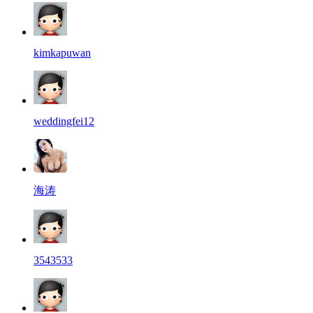
kimkapuwan
weddingfei12
海涛
3543533