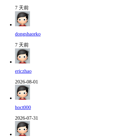
7 天前
dongshaorko
7 天前
ericzhao
2026-08-01
hoct000
2026-07-31