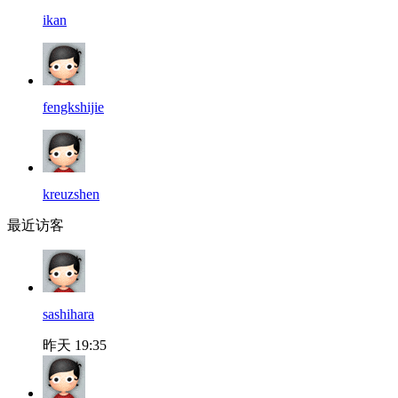
ikan
fengkshijie
kreuzshen
最近访客
sashihara
昨天 19:35