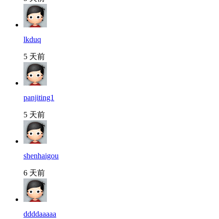
lkduq
5 天前
panjiting1
5 天前
shenhaigou
6 天前
ddddaaaaa