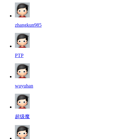
zhangkun985
PTP
wuyuhan
超级魔