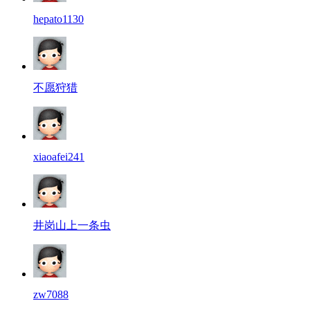
hepato1130
不愿狩猎
xiaoafei241
井岗山上一条虫
zw7088