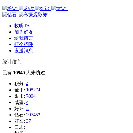
收听TA
加为好友
给我留言
打个招呼
发送消息
统计信息
已有
10940
人来访过
积分:
4
金币:
108274
银币:
7804
威望:
4
好评:
--
钻石:
297452
好友:
37
日志:
--