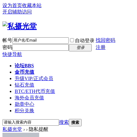
设为首页
收藏本站
开启辅助访问
帐号
找回密码
自动登录
密码
注册
登录
快捷导航
论坛
BBS
金币充值
升级VIP/正式会员
钻石充值
BTC/ETH代币充值
海外会员充值
勋章中心
积分兑换
搜索
搜索
私摄光堂
›
›
隐私提醒