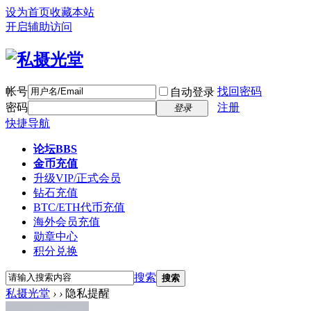
设为首页
收藏本站
开启辅助访问
帐号
找回密码
自动登录
密码
注册
登录
快捷导航
论坛
BBS
金币充值
升级VIP/正式会员
钻石充值
BTC/ETH代币充值
海外会员充值
勋章中心
积分兑换
搜索
搜索
私摄光堂
›
›
隐私提醒