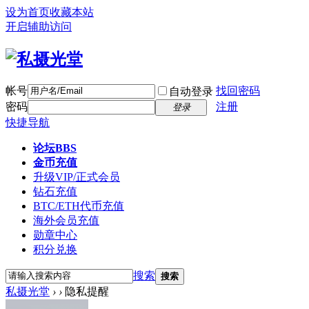
设为首页
收藏本站
开启辅助访问
帐号
找回密码
自动登录
密码
注册
登录
快捷导航
论坛
BBS
金币充值
升级VIP/正式会员
钻石充值
BTC/ETH代币充值
海外会员充值
勋章中心
积分兑换
搜索
搜索
私摄光堂
›
›
隐私提醒